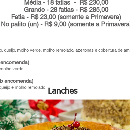
Média - 18 fatias - R$ 230,00
nse defumado, pepino, maionese, salsa e ovo.
anadense com pepinos​
Grande - 28 fatias - R$ 285,00
as
nse defumado, pepino, maionese, salsa e ovo.
Fatia - R$ 23,00 (somente a Primavera)
eitonas verdes, ovo e maionese.
No palito (un) - R$ 9,00 (somente a Primavera
as
eitonas verdes, ovo e maionese.
noura, queijo, maionese e alface americana
 secos
noura, queijo, maionese e alface americana
o, queijo, molho verde, molho remolado, azeitonas e cobertura de am
omates secos, alho, molho verde, maionese, tomate verde, limão e
 secos
b encomenda)
omates secos, alho, molho verde, maionese, tomate verde, limão e
molho verde.
Pão Integral
sob encomenda)
ueijo​ e molho remolado
Pão Integral
Lanches
nha, ricota, pepino, cenoura e mostarda
to, pepino, cenoura