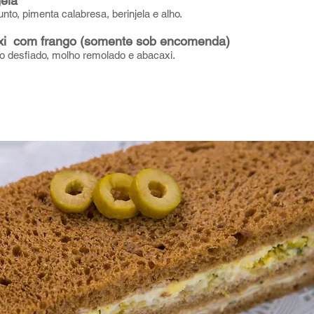
ela
 pimenta calabresa, berinjela e alho.
xi com frango (somente sob encomenda)
o desfiado, molho remolado
e abacaxi.
Pão Branco
Pão Branco
a ​
a ​
ijo, alface, maioneses e ovos.
ijo, alface, maioneses e ovos.
unto, ovos, molho americano, maionese e catchup.
unto, ovos, molho americano, maionese e catchup.