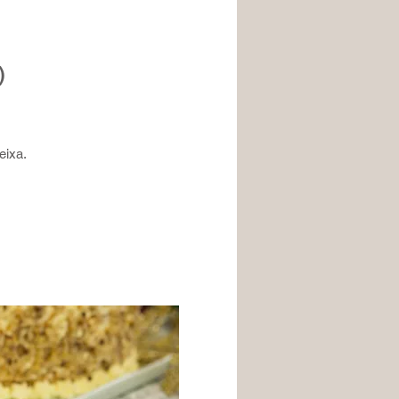
)
eixa.
 alho.
 alho.