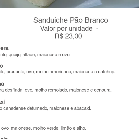
Sanduíche Pão Branco
Valor por unidade -
R$ 23,00
vera
 queijo, alface, maionese e ovo.
to
Sanduíches
 presunto, ovo, molho americano, maionese e catchup.
ha
desfiada, ovo, molho remolado, maionese e cenoura.
axi
nadense defumado, maionese e abacaxi.
, maionese, molho verde, limão e alho.