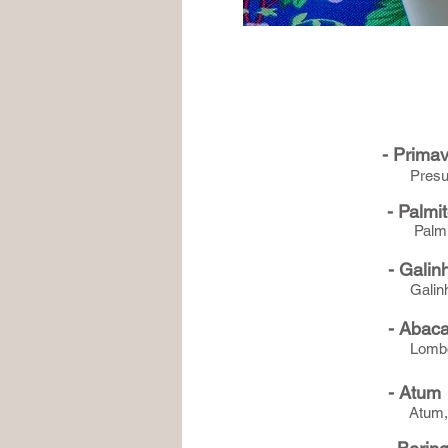
- Prima
Presunto,
- Palmi
Palmito,
- Galin
Galinha 
- Abac
Lombo ca
- Atum
Atum, ovo