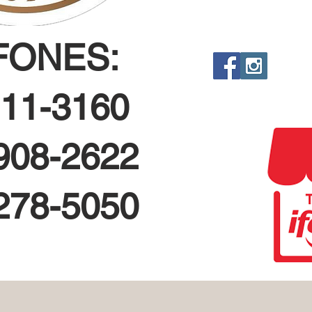
FONES:
111-3160
9908-2622
9278-5050