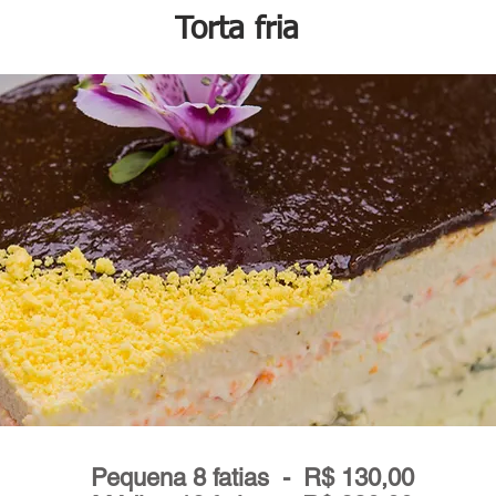
Torta fria
Pão Preto
Pão Preto
Pequena 8 fatias - R$ 130,00
anadense com pepinos​